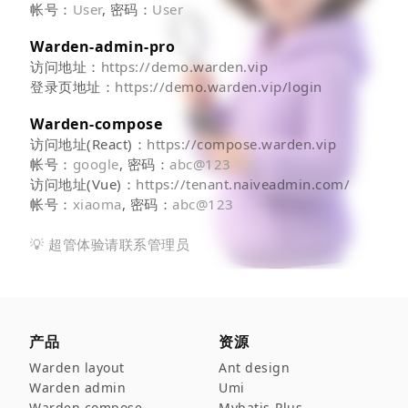
帐号：
User
, 密码：
User
Warden-admin-pro
访问地址：
https://demo.warden.vip
登录页地址：
https://demo.warden.vip/login
Warden-compose
访问地址(React)：
https://compose.warden.vip
帐号：
google
, 密码：
abc@123
访问地址(Vue)：
https://tenant.naiveadmin.com/
帐号：
xiaoma
, 密码：
abc@123
💡 超管体验请联系管理员
产品
资源
Warden layout
Ant design
Warden admin
Umi
Warden compose
Mybatis-Plus